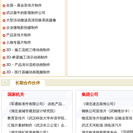
全国－展会宣传片制作
武汉最牛的影视制作公司
大型活动微波高清切换系统摄像
企业微电影拍摄制作
产品宣传片制作
人物专题片制作
3D－施工流程三维动画制作
3D-桥梁施工演示动画制作
3D－产品演示流程动画制作
3D－医疗器械动画视频制作
长期合作伙伴
国家机关
集团公司
《军通标准件有限公司》·农机产品...
《湖北凌志装饰公司》
《湖北省城市规划设计研究院》
钢铁公司宣传片《武钢维尔卡》·w.
教育宣传片《武汉科技大学外语学院...
物流宣传片拍摄制作 运输业宣传片.
汇报片素材制作《武汉长江公安》企...
武汉天河机场 演练演习片
《活动
《湖北煤矿投资有限公司》
湖北铁道报新闻发布会...