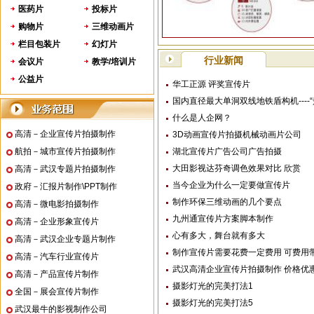
医药片
投标片
购物片
三维动画片
栏目包装片
幻灯片
行业新闻
会议片
教学/培训片
公益片
华工正源 评奖宣传片
国内直径最大单洞双线地铁盾构机----“
什么是人企网？
高清－企业宣传片拍摄制作
3D动画宣传片拍摄机械动画片公司
航拍－城市宣传片拍摄制作
湖北宣传片广告公司广告拍摄
大田影视达芬奇调色效果对比 欣赏
高清－武汉专题片拍摄制作
当今企业为什么一定要做宣传片
政府－汇报片制作\PPT制作
制作环保三维动画的几个要点
高清－微电影拍摄制作
九州通宣传片方案脚本制作
高清－企业形象宣传片
心有多大，舞台就有多大
高清－武汉企业专题片制作
制作宣传片需要花费一定费用 可费用
高清－汽车行业宣传片
武汉高清企业宣传片拍摄制作 价格优
高清－产品宣传片制作
摄影灯光的完美打法1
全国－展会宣传片制作
摄影灯光的完美打法5
武汉最牛的影视制作公司