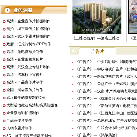
高清－企业宣传片拍摄制作
航拍－城市宣传片拍摄制作
高清－武汉专题片拍摄制作
《三维动画片》—酒店三维动
《医
画《枣阳国际大酒店》三维动
《医
政府－汇报片制作\PPT制作
画
广告片
高清－微电影拍摄制作
高清－企业形象宣传片
《广告片》—中央7套播出《华源电气
高清－武汉企业专题片制作
《广告片》—学校电视广告片《仁和会计
高清－汽车行业宣传片
《广告片》—医院电视广告片《武汉
高清－产品宣传片制作
《广告片》—公益广告《天燃气》演员
全国－展会宣传片制作
《广告片》—汉南 水产养殖动态示意
武汉最牛的影视制作公司
《广告片》—《杭州金顶医药公司·钻山
大型活动微波高清切换系统摄像
《广告片》—《新航道英语》电视广告
企业微电影拍摄制作
《广告片》—《江西九江中山口腔医
产品宣传片制作
《广告片》—老凤祥珠宝 广告片视频
《广告片》—仁和会计·湖北经视广告
人物专题片制作
《广告片》—《鸿茅药酒》
3D－施工流程三维动画制作