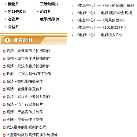
购物片
三维动画片
《电影中心》—《马恒的烦恼》短剧
栏目包装片
幻灯片
《电影中心》—电影 演员试镜 现场
会议片
教学/培训片
《电影中心》—《阿呆的故事》
公益片
《电影中心》—《1018惊疑片》
《电影中心》—电影植入广告
高清－企业宣传片拍摄制作
航拍－城市宣传片拍摄制作
高清－武汉专题片拍摄制作
政府－汇报片制作\PPT制作
高清－微电影拍摄制作
高清－企业形象宣传片
高清－武汉企业专题片制作
高清－汽车行业宣传片
高清－产品宣传片制作
全国－展会宣传片制作
武汉最牛的影视制作公司
大型活动微波高清切换系统摄像