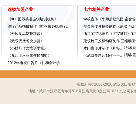
连锁加盟企业
电力相关企业
《IIHT国际英语连锁培训机构》
学校宣传《华师后勤集团-宿舍管理.
治疗产品拍摄制作《唯创康必德治疗...
展会宣传片拍摄制作《武汉华源电气
《吾饮良品奶茶加盟》
满月宝宝纪录片《宝宝满月》宝宝视
《派乐汉堡餐饮加盟》
建筑施工投标动画制作 三维动画制.
《形象
《小桔灯作文培训学校》
木门宣传片制作《和玺...
《形象
《九江上河豆浆连锁加盟》
《武汉专题片制作——...
2012年电视广告片《仁和会计学...
版权所有©2000-2026 武汉大
地址：武汉市江汉区青年路518号江宸天街B座公寓1031 京公网安备 1101