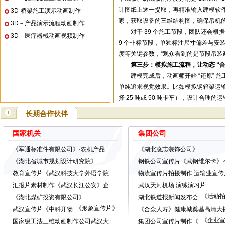
计图纸上逐一提取，再精准输入建模软件
3D-桥梁施工演示动画制作
家，获取设备的三维结构图，确保吊机的
3D－产品演示流程动画制作
对于 39 个施工节段，团队还会根据 “
3D－医疗器械动画视频制作
9 个非标节段，单独标注尺寸偏差与安
度等关键参数，“观众看到的是节段吊装画
第三步：模拟施工流程，让动态 “合
建模完成后，动画师开始 “还原” 
单纯追求视觉效果。比如模拟钢箱梁运
择 25 吨或 50 吨卡车），设计合理
“最复杂的是中跨悬臂安装的模拟。
长期合作伙伴
将节段运至取梁点，桥面吊机提升节段（速度
度（旋转角速度 1.2 度 / 秒），节
国家机关
集团公司
么动就怎么动’，要参考施工方案中的时
《军通标准件有限公司》·农机产品...
《湖北凌志装饰公司》
就要呈现每层焊接的时间间隔与温度变化
《湖北省城市规划设计研究院》
钢铁公司宣传片《武钢维尔卡》·w.
为确保流程准确，团队还会邀请施工
教育宣传片《武汉科技大学外语学院...
物流宣传片拍摄制作 运输业宣传片.
带吊机吊装 261.5 吨节段时，吊臂角
汇报片素材制作《武汉长江公安》企...
武汉天河机场 演练演习片
调整为 60 度”，团队立即修改动画参数
《活动
《湖北煤矿投资有限公司》
第四步：渲染与包装，让技术 “更易
湖北铁道报新闻发布会...
《形象宣传片》
最后阶段，渲染团队会为 “数字桥梁
武汉宣传片《中科开物...
《合众人寿》健康城奠基高清大摇臂
施工现场的光影效果，都通过专业渲染软件
《企业
国家级工法三维动画制作公司武汉大...
集团公司宣传片制作《...