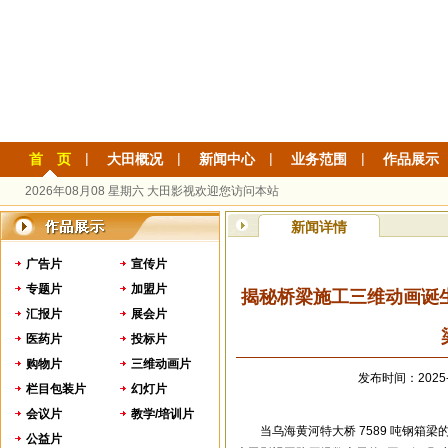
|
|
|
|
首 页
大田概况
新闻中心
业务范围
作品展示
2026年08月08 星期六 大田影视欢迎您访问本站
新闻详情
广告片
宣传片
专题片
加盟片
揭秘桥梁施工三维动画诞生
汇报片
展会片
医药片
投标片
购物片
三维动画片
发布时间：20
栏目包装片
幻灯片
会议片
教学/培训片
当乌海黄河特大桥 7589 吨钢
公益片