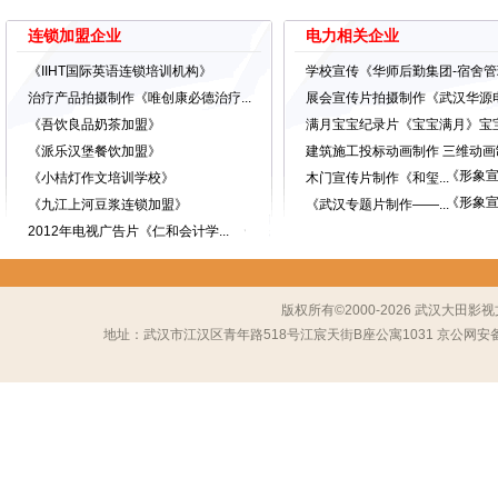
会加入必要的文字标注（如 “节段重量：26
连锁加盟企业
电力相关企业
元素，帮助观众理解技术要点。
“我们还会根据客户需求，制作‘简版
《IIHT国际英语连锁培训机构》
学校宣传《华师后勤集团-宿舍管理.
展现 “桥梁崛起” 的震撼过程；专业版
治疗产品拍摄制作《唯创康必德治疗...
展会宣传片拍摄制作《武汉华源电气
会加入‘施工注意事项’的弹窗提示，让动
《吾饮良品奶茶加盟》
满月宝宝纪录片《宝宝满月》宝宝视
从 “工程解码” 到 “成片交付”，
《派乐汉堡餐饮加盟》
建筑施工投标动画制作 三维动画制.
宣传片，更是一份 “动态施工手册”。“
《形象
《小桔灯作文培训学校》
木门宣传片制作《和玺...
流程完全相同。” 武汉大田影视总经理
《形象
《九江上河豆浆连锁加盟》
《武汉专题片制作——...
术，让更多超级工程的施工过程 “看得见
2012年电视广告片《仁和会计学...
版权所有©2000-2026 武汉大
地址：武汉市江汉区青年路518号江宸天街B座公寓1031 京公网安备 1101