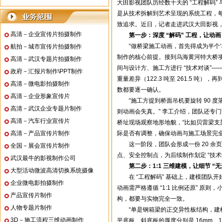
大田影视团队历经数十天的 “工程解码” 
是从技术拆解到艺术呈现的系统工程，
致追求。近日，记者走进武汉大田影视
高清－企业宣传片拍摄制作
第一步：深度 “解码” 工程，让动画 
“做桥梁施工动画，首先得成为半个‘
航拍－城市宣传片拍摄制作
制作的核心前提。接到乌海黄河特大桥项
高清－武汉专题片拍摄制作
间与设计方、施工方进行 “技术对谈”—
政府－汇报片制作\PPT制作
重量差异（122.3 吨至 261.5 吨）
高清－微电影拍摄制作
数都要逐一确认。
高清－企业形象宣传片
“施工方提到桥面吊机要旋转 90 
高清－武汉企业专题片制作
则动画会失真。” 李工介绍，团队还专
高清－汽车行业宣传片
桥址现场观察地形地貌，“比如贝雷梁支架
高清－产品宣传片制作
际是否有调整，确保动画与施工场景完全
这一阶段，团队会形成一份 20 余
全国－展会宣传片制作
点、安全控制点，为后续制作划定 “技术红
武汉最牛的影视制作公司
第二步：1:1 三维建模，让细节 “无
大型活动微波高清切换系统摄像
在 “工程解码” 基础上，建模团队
企业微电影拍摄制作
动画需严格遵循 “1:1 比例还原” 原
产品宣传片制作
构，都要与实物完全一致。
人物专题片制作
“单是钢箱梁的正交异性板结构，建模
3D－施工流程三维动画制作
平底板、斜底板的厚度分别是 16mm、1