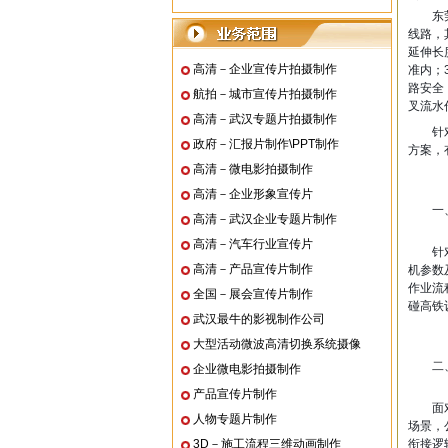
东
线路，
延伸长
高清－企业宣传片拍摄制作
准内；
路安全
航拍－城市宣传片拍摄制作
叉流水
高清－武汉专题片拍摄制作
针
政府－汇报片制作\PPT制作
方案，
高清－微电影拍摄制作
高清－企业形象宣传片
一
高清－武汉企业专题片制作
高清－汽车行业宣传片
针
高清－产品宣传片制作
机参数
作业流
全国－展会宣传片制作
碰高铁
武汉最牛的影视制作公司
大型活动微波高清切换系统摄像
二
企业微电影拍摄制作
产品宣传片制作
面
人物专题片制作
场景，
3D－施工流程三维动画制作
衔接逻