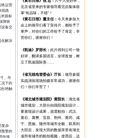
《黄石日报》祝 总：
片子大受好评，
制作｜三维动画制作|机械动画制作|投
高铁运营
北京省里来的专家领导看完后集体鼓
铁线路
标动画宣传片|高清宣传片拍摄制作|宣
掌“有品味，不错”！
毫米级标
传片制作费用|微电影拍摄制作费用
《黄石日报》董主任：
今天来参加大
保障铁
会上的领导们看了宣传片，都给予了
型设备交
掌声，对你们的工作给予了肯定，辛
苦你们，谢谢你们！
视化解决
《凯迪》罗部长：
此片得到公司一致
好评，翻译多国语言，全球发放，树
立了凯迪国际形……
《省无线电管委会》厅长：
领导参观
尺寸、吊
实战演练现场拍摄非常成功，谢谢你
工况下的
们！你们辛苦了！
底杜绝触
《湖北城市规划院》黄院长
：湖北省
城市规划，大部分由我院规划设计，
要展现设计成果，就需航拍：武汉、
黄石、襄樊、宜昌、荆州、黄冈、咸
宁、恩施、随州等城市全貌，联系到
的复杂
大田后，发现大田的数据库里有湖北
测预警的
省所有城市的航拍视频，使用后，达
序衔接