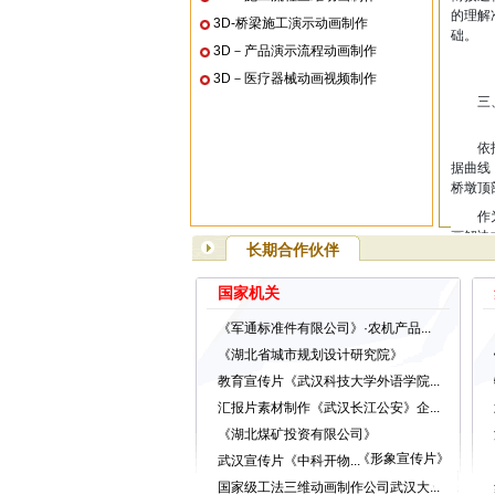
的理解
3D-桥梁施工演示动画制作
础。
3D－产品演示流程动画制作
3D－医疗器械动画视频制作
三
依
据曲线
桥墩顶
作
画解决
长期合作伙伴
本 15
若
国家机关
画服务
《军通标准件有限公司》·农机产品...
合
《湖北省城市规划设计研究院》
电话
教育宣传片《武汉科技大学外语学院...
微
汇报片素材制作《武汉长江公安》企...
官
《湖北煤矿投资有限公司》
《形象宣传片》
武汉宣传片《中科开物...
国家级工法三维动画制作公司武汉大...