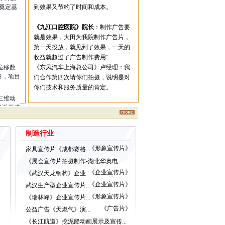
工奠定基
到效果又节约了时间和成本。
《九江口腔医院》院长
：制作广告要
就是效果，大田为我院制作广告片，
第一天投放，就见到了效果，一天的
收益就超过了广告制作费用”
位移数
《东风汽车上海总公司》卢经理：我
终，项目
们合作第四次请你们拍摄，说明是对
。
你们技术和服务质量的肯定。
三维动
低返工成
化三维动
制造行业
《形象宣传片》
家具宣传片《成都赛格...
.
《展会宣传片拍摄制作-湖北华奥电...
《企业宣传片》
《武汉天龙钢构》企业...
《企业宣传片》
武汉生产型企业宣传片...
《形象宣传片》
《瑞林峰》企业宣传片...
《广告片》
公益广告《天燃气》演...
《长江航道》挖泥船动画展示及宣传...