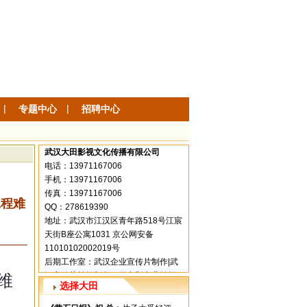
|
|
专题中心
招聘中心
武汉大田影视文化传播有限公司
电话：13971167006
手机：13971167006
传真：13971167006
工程难
QQ：278619390
地址：武汉市江汉区青年路518号江宸
天街B座公寓1031 京公网安备
11010102002019号
后期工作室：武汉企业宣传片制作|武
维
汉宣传片拍摄制作｜微电影专业拍摄
选择大田
制作|企业形象片制作|高清城市宣传片|
企业专题片|企业专题片制作｜汇报片