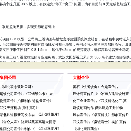
准确率提升至 98% 以上，有效避免 “等工”“窝工” 问题，为项目提前 8 天完成基坑施
、联动监测数据，实现变形动态管控
托项目 BIM 模型，公司将三维动画与桥墩变形监测系统深度结合，在动画中实时嵌入
，当监测值接近控制阈值时自动触发可视化预警，并同步演示主动注浆加固流程。最
部实际变形值控制在 0.8-1.5mm，远优于≤2mm 的规范要求，确保高铁运营安全稳定
为专注工程可视化领域的专业服务商，武汉大田影视已累计为 300 余个建筑项目提供
方案，涵盖近接敏感工程、深基坑施工、复杂结构安装等多个场景，平均助力客户降
-30 万元，缩短工期 5-12 天。
您的项目面临近接施工、高精度控制、多工序协同等难题，武汉大田影视可提供定制
集团公司
大型企业
，以可视化技术赋能工程安全、效率与成本管控，助力项目高质量推进。
《湖北凌志装饰公司》
黄石《快餐饮食》专题宣传片
作通道】
钢铁公司宣传片《武钢维尔卡》·w...
设计院宣传片《中冶南方建筑设计研..
：139-7116-7006
物流宣传片拍摄制作 运输业宣传片...
化工企业宣传片《武汉科达化工·英...
信：13971167006
武汉天河机场 演练演习片
建筑动画制作 保温墙施工升长动...
网：
www.dtysgs.com
《活动拍摄片》
湖北铁道报新闻发布会...
展会宣传片《卓宝科技》形象宣传片
《合众人寿》健康城奠基高清大摇臂...
武汉宣传片《谦诚岩士》实拍 宣传...
《企业宣传片》
集团公司宣传片制作《...
《湖北康源药业》