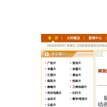
|
|
|
首 页
大田概况
新闻中心
2026年08月07 星期五 大田影视欢迎您访问本
广告片
宣传片
专题片
加盟片
赋能
汇报片
展会片
医药片
投标片
购物片
三维动画片
栏目包装片
幻灯片
会议片
教学/培训片
动
公益片