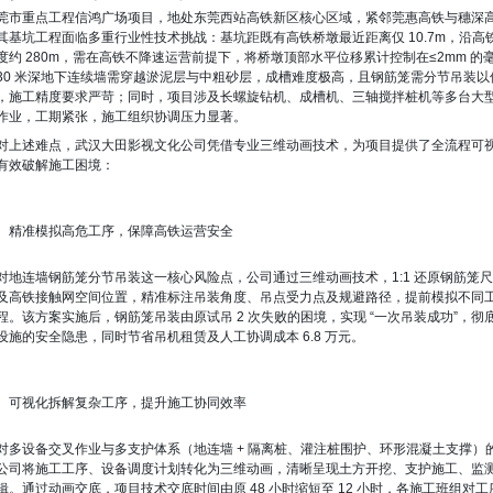
莞市重点工程信鸿广场项目，地处东莞西站高铁新区核心区域，紧邻莞惠高铁与穗深
其基坑工程面临多重行业性技术挑战：基坑距既有高铁桥墩最近距离仅 10.7m，沿高
度约 280m，需在高铁不降速运营前提下，将桥墩顶部水平位移累计控制在≤2mm 的
30 米深地下连续墙需穿越淤泥层与中粗砂层，成槽难度极高，且钢筋笼需分节吊装以
，施工精度要求严苛；同时，项目涉及长螺旋钻机、成槽机、三轴搅拌桩机等多台大
作业，工期紧张，施工组织协调压力显著。
对上述难点，武汉大田影视文化公司凭借专业三维动画技术，为项目提供了全流程可
有效破解施工困境：
、精准模拟高危工序，保障高铁运营安全
对地连墙钢筋笼分节吊装这一核心风险点，公司通过三维动画技术，1:1 还原钢筋笼
及高铁接触网空间位置，精准标注吊装角度、吊点受力点及规避路径，提前模拟不同
程。该方案实施后，钢筋笼吊装由原试吊 2 次失败的困境，实现 “一次吊装成功”，彻
设施的安全隐患，同时节省吊机租赁及人工协调成本 6.8 万元。
、可视化拆解复杂工序，提升施工协同效率
对多设备交叉作业与多支护体系（地连墙 + 隔离桩、灌注桩围护、环形混凝土支撑）
公司将施工工序、设备调度计划转化为三维动画，清晰呈现土方开挖、支护施工、监
辑。通过动画交底，项目技术交底时间由原 48 小时缩短至 12 小时，各施工班组对工